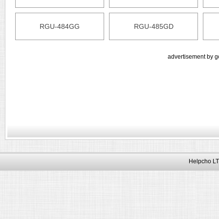
RGU-484GG
RGU-485GD
advertisement by g
Helpcho LT